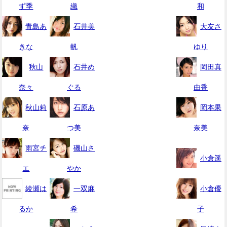
ず季
織
和
青島あ
石井美
大友さ
きな
帆
ゆり
秋山
石井め
岡田真
奈々
ぐる
由香
秋山莉
石原あ
岡本果
奈
つ美
奈美
雨宮チ
磯山さ
小倉遥
エ
やか
綾瀬は
一双麻
小倉優
るか
希
子