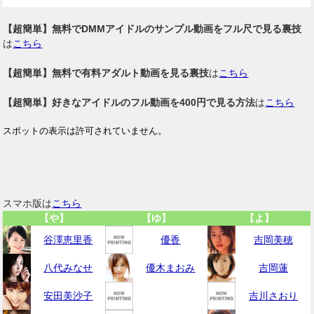
【超簡単】無料でDMMアイドルのサンプル動画をフル尺で見る裏技
は
こちら
【超簡単】無料で有料アダルト動画を見る裏技
は
こちら
【超簡単】好きなアイドルのフル動画を400円で見る方法
は
こちら
スマホ版は
こちら
【や】
【ゆ】
【よ】
谷澤恵里香
優香
吉岡美穂
八代みなせ
優木まおみ
吉岡蓮
安田美沙子
吉川さおり