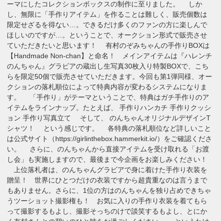
ーマにしたコレクションボックスの制作に至りました。 しか
し、無限に「手作りアイテム」を作ることは難しく、販売個数は
限定せざるを得ない…。できるだけ多くのファンの方に楽しんで
ほしいのですが…。ということで、オークション形式で販売させ
ていただきたいと思います！ 有村のぞみちゃんの手作りBOXは
【Handmade Non-chan】と命名！ メインアイテムは『ハレンチ
のんちゃん』グラビアの蔵出し生写真30枚入り特製BOXで、こち
らを限定50個で販売させていただきます。今回も第1弾同様、オー
クションの落札順位によって特典内容が変わるシステムになりま
す。 「手作り」がテーマということで、特典はガチ手作りのア
イテムをラインナップ。たとえば、 手作りハンカチ 手作りクッシ
ョン 手作り写真立て そして、 のんちゃんオリジナルデザインT
シャツ！ という感じです。 各特典の落札順位など詳しいこと
は公式サイト（https://girlinthebox.hammerkit.io/）をご確認くださ
い。 さらに、のんちゃんから直接アイテムを受け取れる「お渡
し会」も実施しますので、最後まで今企画をお楽しみください！
上位落札者は、のんちゃんグラビアで身に着けた手作り衣装を
贈呈！ 世界にひとつだけの衣装ですから超貴重なのは言うまで
もありません。さらに、1位の方はのんちゃんを独り占めできちゃ
うツーショット撮影権も！ お気に入りの手作り衣装を着てもら
って撮影するもよし、撮影そっちのけで談笑するもよし、とにか