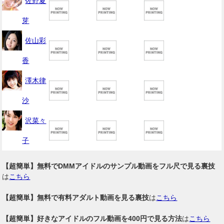
佐野夏
芽
佐山彩
香
澤木律
沙
沢菜々
子
【超簡単】無料でDMMアイドルのサンプル動画をフル尺で見る裏技
は
こちら
【超簡単】無料で有料アダルト動画を見る裏技
は
こちら
【超簡単】好きなアイドルのフル動画を400円で見る方法
は
こちら