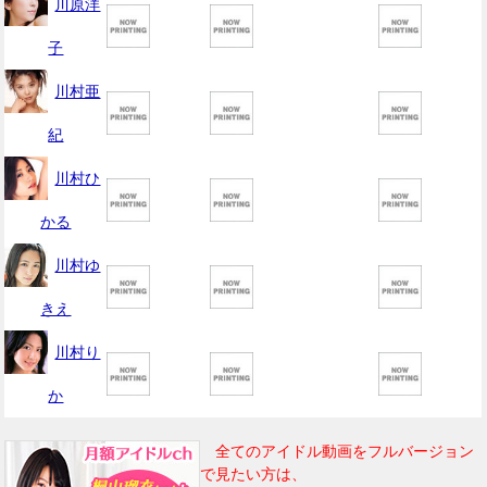
川原洋
子
川村亜
紀
川村ひ
かる
川村ゆ
きえ
川村り
か
全てのアイドル動画をフルバージョン
で見たい方は、