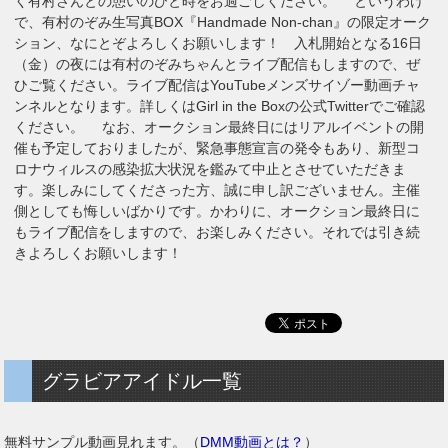
く有村さんとの憩いのひと時をお過ごしください。 というわけ
で、有村のぞみ生写真BOX『Handmade Non-chan』の限定オーク
ション、なにとぞよろしくお願いします！ 入札開始となる16日
（金）の夜には有村のぞみちゃんとライブ配信もしますので、ぜ
ひご覧ください。ライブ配信はYouTubeメンズサイゾー動画チャ
ンネルとなります。詳しくはGirl in the Boxの公式Twitterでご確認
ください。 なお、オークション最終日にはリアルイベントの開
催も予定しておりましたが、緊急事態宣言の発令もあり、新型コ
ロナウィルスの感染拡大状況を鑑みて中止とさせていただきま
す。楽しみにしてくださった方、誠に申し訳ございません。主催
側としても悔しいばかりです。かわりに、オークション最終日に
もライブ配信をしますので、お楽しみください。それでは引き続
きよろしくお願いします！
グラビアアイドル一覧
無料サンプル動画見れます。（
DMM動画とは？
）