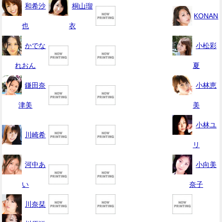
和希沙
桐山瑠
KONAN
也
衣
かでな
小松彩
れおん
夏
鎌田奈
小林恵
津美
美
小林ユ
川崎希
リ
河中あ
小向美
い
奈子
川奈栞