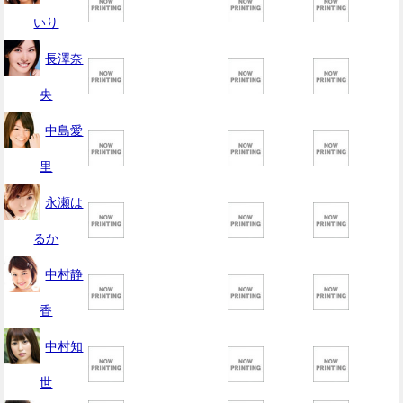
いり
長澤奈
央
中島愛
里
永瀬は
るか
中村静
香
中村知
世