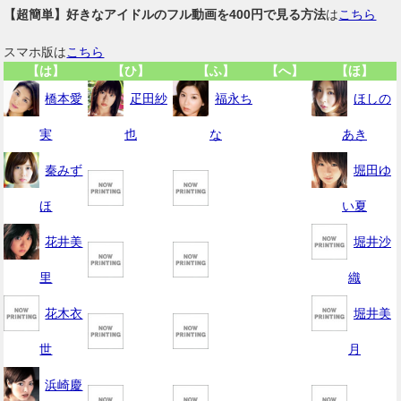
【超簡単】好きなアイドルのフル動画を400円で見る方法
は
こちら
スマホ版は
こちら
【は】
【ひ】
【ふ】
【へ】
【ほ】
橋本愛
疋田紗
福永ち
ほしの
実
也
な
あき
秦みず
堀田ゆ
ほ
い夏
花井美
堀井沙
里
織
花木衣
堀井美
世
月
浜崎慶