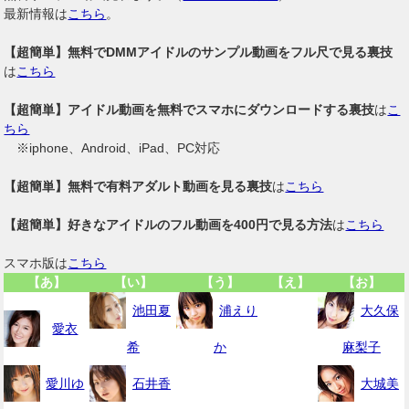
最新情報は
こちら
。
【超簡単】無料でDMMアイドルのサンプル動画をフル尺で見る裏技
は
こちら
【超簡単】アイドル動画を無料でスマホにダウンロードする裏技
は
こ
ちら
※iphone、Android、iPad、PC対応
【超簡単】無料で有料アダルト動画を見る裏技
は
こちら
【超簡単】好きなアイドルのフル動画を400円で見る方法
は
こちら
スマホ版は
こちら
【あ】
【い】
【う】
【え】
【お】
池田夏
浦えり
大久保
愛衣
希
か
麻梨子
愛川ゆ
石井香
大城美