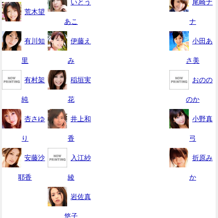
いとう
尾崎ナ
荒木望
あこ
ナ
有川知
伊藤え
小田あ
里
み
さ美
有村架
稲垣実
おのの
純
花
のか
杏さゆ
井上和
小野真
り
香
弓
安藤沙
入江紗
折原み
耶香
綾
か
岩佐真
悠子