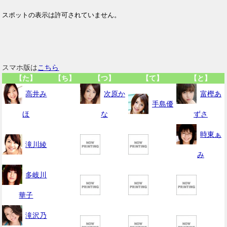
スマホ版は
こちら
【た】
【ち】
【つ】
【て】
【と】
高井み
次原か
富樫あ
手島優
ほ
な
ずさ
時東ぁ
滝川綾
み
多岐川
華子
滝沢乃