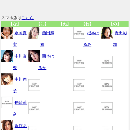
スマホ版は
こちら
【な】
【に】
【ぬ】
【ね】
【の】
永岡真
西田麻
根本は
野田彩
実
衣
るみ
加
中川杏
西本は
奈
るか
中川翔
子
長崎莉
奈
永作あ