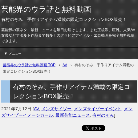
芸能界のウラ話と無料動画
有村のぞみ、手作りアイテム満載の限定コレクションBOX販売！
芸能界の裏ネタ、最新ニュースを毎日お届けします。また正統派、巨乳、人気AV
女優などアダルト作品まで数多くのグラビアアイドル・エロ動画を完全無料視聴
できます。
メニュー
芸能界のウラ話と無料動画 TOP
AV
有村のぞみ、手作りアイテム満載の
限定コレクションBOX販売！
有村のぞみ、手作りアイテム満載の限定コ
レクションBOX販売！
2021年7月12日
[
AV
,
メンズサイゾー
,
メンズサイゾーイベント
,
メン
ズサイゾーイメージガール
,
最新芸能ニュース
,
有村のぞみ
]