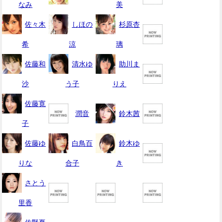
なみ
美
佐々木
しほの
杉原杏
希
涼
璃
佐藤和
清水ゆ
助川ま
沙
う子
りえ
佐藤寛
潤音
鈴木茜
子
佐藤ゆ
白鳥百
鈴木ゆ
りな
合子
き
さとう
里香