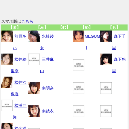
スマホ版は
こちら
【ま】
【み】
【む】
【め】
【も】
前原あ
水崎綾
MEGUM
森下千
い
女
I
里
松井絵
三井麻
森下悠
里奈
由
里
松井沙
南明奈
也香
松浦亜
南結衣
弥
松金洋