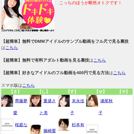
こっちのほうが断然オトクです！
【超簡単】無料でDMMアイドルのサンプル動画をフル尺で見る裏技
は
こちら
【超簡単】無料で有料アダルト動画を見る裏技
は
こちら
【超簡単】好きなアイドルのフル動画を400円で見る方法
は
こちら
スマホ版は
こちら
【さ】
【し】
【す】
【せ】
【そ】
齊藤夢
重盛さ
末永佳
瀬尾秋
愛
と美
子
子
桜庭な
杉本有
篠崎愛