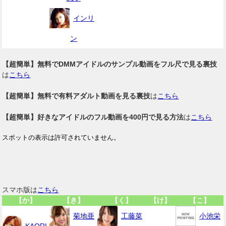
インリ
ン
【超簡単】無料でDMMアイドルのサンプル動画をフル尺で見る裏技
は
こちら
【超簡単】無料で有料アダルト動画を見る裏技
は
こちら
【超簡単】好きなアイドルのフル動画を400円で見る方法
は
こちら
スマホ版は
こちら
【か】
【き】
【く】
【け】
【こ】
菊地亜
工藤菜
小池栄
KAORI