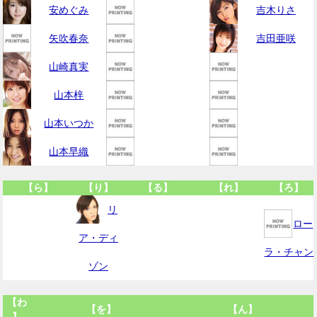
安めぐみ
吉木りさ
矢吹春奈
吉田亜咲
山崎真実
山本梓
山本いつか
山本早織
【ら】
【り】
【る】
【れ】
【ろ】
リ
ロー
ア・ディ
ラ・チャン
ゾン
【わ
【を】
【ん】
】