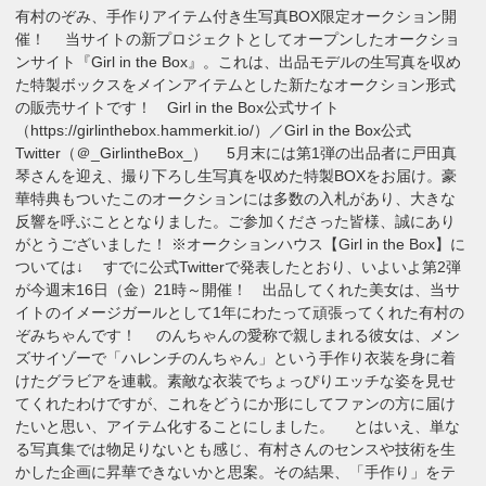
有村のぞみ、手作りアイテム付き生写真BOX限定オークション開
催！ 当サイトの新プロジェクトとしてオープンしたオークショ
ンサイト『Girl in the Box』。これは、出品モデルの生写真を収め
た特製ボックスをメインアイテムとした新たなオークション形式
の販売サイトです！ Girl in the Box公式サイト
（https://girlinthebox.hammerkit.io/）／Girl in the Box公式
Twitter（＠_GirlintheBox_） 5月末には第1弾の出品者に戸田真
琴さんを迎え、撮り下ろし生写真を収めた特製BOXをお届け。豪
華特典もついたこのオークションには多数の入札があり、大きな
反響を呼ぶこととなりました。ご参加くださった皆様、誠にあり
がとうございました！ ※オークションハウス【Girl in the Box】に
ついては↓ すでに公式Twitterで発表したとおり、いよいよ第2弾
が今週末16日（金）21時～開催！ 出品してくれた美女は、当サ
イトのイメージガールとして1年にわたって頑張ってくれた有村の
ぞみちゃんです！ のんちゃんの愛称で親しまれる彼女は、メン
ズサイゾーで「ハレンチのんちゃん」という手作り衣装を身に着
けたグラビアを連載。素敵な衣装でちょっぴりエッチな姿を見せ
てくれたわけですが、これをどうにか形にしてファンの方に届け
たいと思い、アイテム化することにしました。 とはいえ、単な
る写真集では物足りないとも感じ、有村さんのセンスや技術を生
かした企画に昇華できないかと思案。その結果、「手作り」をテ