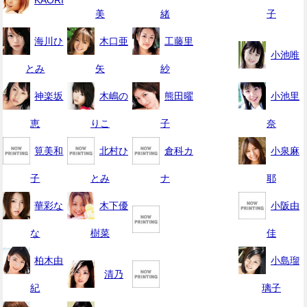
美
緒
子
海川ひ
木口亜
工藤里
小池唯
とみ
矢
紗
神楽坂
木嶋の
熊田曜
小池里
恵
りこ
子
奈
筧美和
北村ひ
倉科カ
小泉麻
子
とみ
ナ
耶
華彩な
木下優
小阪由
な
樹菜
佳
柏木由
小島瑠
清乃
紀
璃子