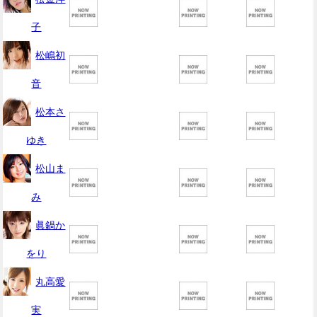
子
松嶋初
音
松本さ
ゆき
松山ま
み
眞鍋か
をり
丸高愛
実