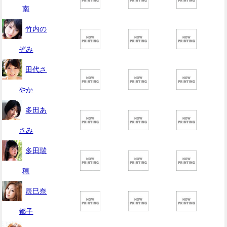
南
竹内の
ぞみ
田代さ
やか
多田あ
さみ
多田瑞
穂
辰巳奈
都子